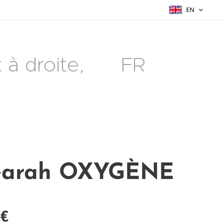
EN
à droite, 🇫🇷 FR
earah OXYGÈNE
€