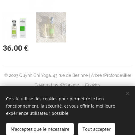
36.00
€
© 2023 Quynh Chi Yoga. 43 rue de Besinne | Arbre (Profondeville)
Powered by
Webnode
Cookies
Languages
Ce site utilise des cookies pour permettre le bon
fonctionnement, la sécurité, et vous offrir la meilleure
English
Français
expérience utilisateur possible.
ADD TO CART
N'acceptez que le nécessaire
Tout accepter