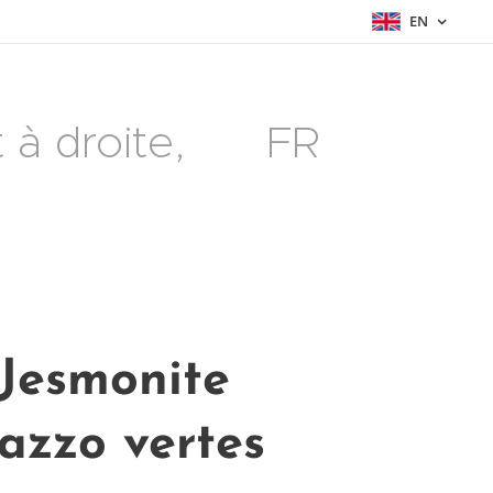
EN
à droite, 🇫🇷 FR
Jesmonite
razzo vertes