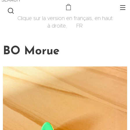
Clique sur la version en français, en haut
à droite, 🇫🇷 FR
BO Morue