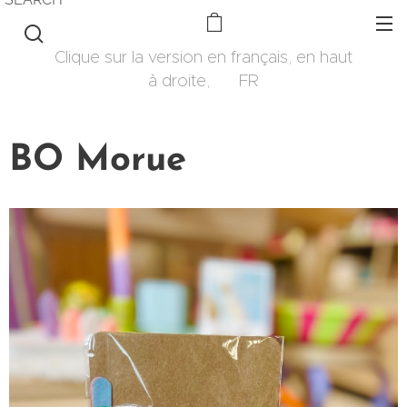
Clique sur la version en français, en haut
à droite, 🇫🇷 FR
BO Morue