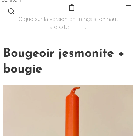
Clique sur la version en français, en haut
à droite, 🇫🇷 FR
Bougeoir jesmonite +
bougie