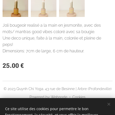
Joli bougeoir realisé a la main en jesmonite, avec des
mots/ mantras good vibes coloré avec sa bougie.
Une deco unique, faite à la main, colorée et pleine de
peps!
Dimensions: 7cm de large, 6 cm de hauteur.
25.00
€
© 2023 Quynh Chi Yoga. 43 rue de Besinne | Arbre (Profondeville)
Powered by
Webnode
Cookies
Languages
Ce site utilise des cookies pour permettre le bon
fonctionnement, la sécurité, et vous offrir la meilleure
English
Français