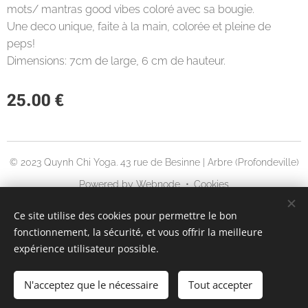
mots/ mantras good vibes coloré avec sa bougie.
Une deco unique, faite à la main, colorée et pleine de
peps!
Dimensions: 7cm de large, 6 cm de hauteur.
25.00
€
© 2023 Quynh Chi Yoga. 43 rue de Besinne | Arbre (Profondeville)
Powered by
Webnode
Cookies
Languages
Ce site utilise des cookies pour permettre le bon
fonctionnement, la sécurité, et vous offrir la meilleure
English
Français
expérience utilisateur possible.
ADD TO CART
N'acceptez que le nécessaire
Tout accepter