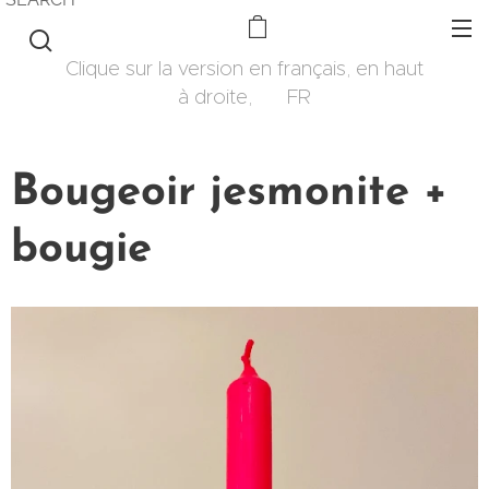
Clique sur la version en français, en haut
à droite, 🇫🇷 FR
Bougeoir jesmonite +
bougie