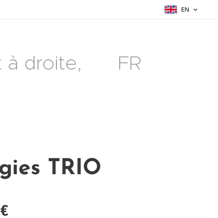
EN
à droite, 🇫🇷 FR
gies TRIO
€