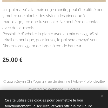
Joli pot realisé a la main en jesmonite, peut être utilisé pour
y mettre une plante, des stylos, des pinceaux à
maquillage,… ce que tu souhaite. Ne peut être en contact
avec des aliments.
Possibilité d’acheter la plante avec au prix de 27,50€ si
retrait en boutique, pour l’envoi, le pot sera envoyé seul.
Dimensions: 7,5cm de large, 8 cm de hauteur.
25.00
€
© 2023 Quynh Chi Yoga. 43 rue de Besinne | Arbre (Profondeville)
Powered by
Webnode
Cookies
Languages
Ce site utilise des cookies pour permettre le bon
fonctionnement, la sécurité, et vous offrir la meilleure
English
Français