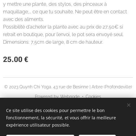
y mettre une plante, des stylos, des pinceaux à
maquillage,… ce que tu souhaite. Ne peut être en contact
avec des aliments.
Possibilité d’acheter la plante avec au prix de 27,50€ si
retrait en boutique, pour l’envoi, le pot sera envoyé seul.
Dimensions: 7,5cm de large, 8 cm de hauteur.
25.00
€
© 2023 Quynh Chi Yoga. 43 rue de Besinne | Arbre (Profondeville)
Powered by
Webnode
Cookies
Languages
Ce site utilise des cookies pour permettre le bon
fonctionnement, la sécurité, et vous offrir la meilleure
English
Français
expérience utilisateur possible.