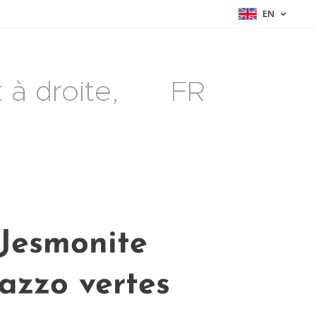
EN
à droite, 🇫🇷 FR
Jesmonite
razzo vertes