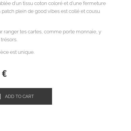
blée d'un tissu coton coloré et d'une fermeture
n patch plein de good vibes est collé et cousu
ur ranger tes cartes, comme porte monnaie, y
 trésors.
èce est unique.
0
€
ADD TO CART