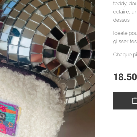
teddy, dou
éclaire, u
dessus.
Idéale po
glisser tes
Chaque pi
18.5