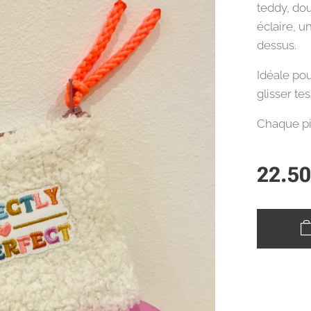
teddy, dou
éclaire, u
dessus.
Idéale po
glisser tes
Chaque pi
22.5