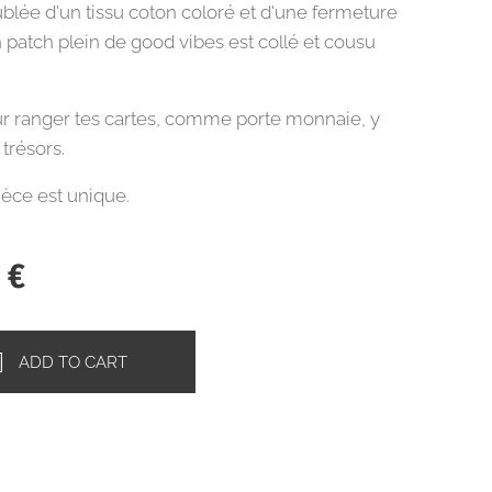
blée d'un tissu coton coloré et d'une fermeture
n patch plein de good vibes est collé et cousu
ur ranger tes cartes, comme porte monnaie, y
 trésors.
èce est unique.
0
€
ADD TO CART