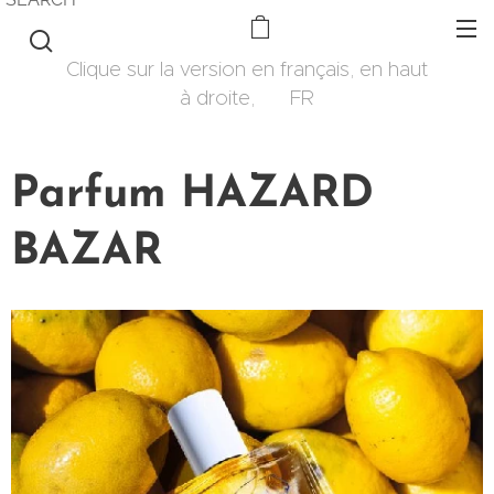
Clique sur la version en français, en haut
à droite, 🇫🇷 FR
Parfum HAZARD
BAZAR