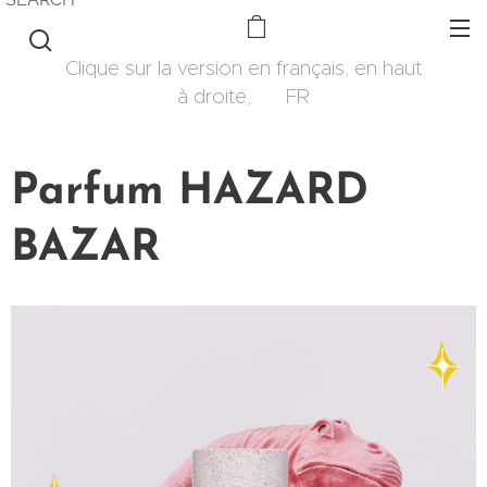
Clique sur la version en français, en haut
à droite, 🇫🇷 FR
Parfum HAZARD
BAZAR