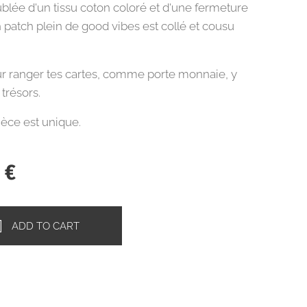
blée d'un tissu coton coloré et d'une fermeture
n patch plein de good vibes est collé et cousu
ur ranger tes cartes, comme porte monnaie, y
 trésors.
èce est unique.
0
€
ADD TO CART