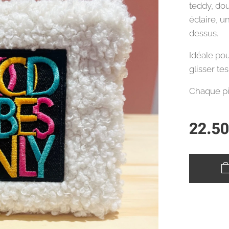
teddy, dou
éclaire, u
dessus.
Idéale po
glisser tes
Chaque pi
22.5