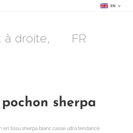
EN
à droite, 🇫🇷 FR
 pochon sherpa
 en tissu sherpa blanc cassé ultra tendancé