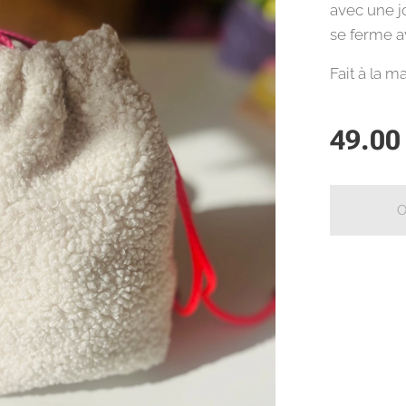
avec une jo
se ferme a
Fait à la m
49.00
O