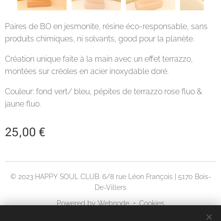
Paires de BO en jesmonite, résine éco-responsable, sans
produits chimiques, ni solvants, good pour la planète.
Création unique faite à la main avec un effet terrazzo,
montées sur créoles en acier inoxydable doré.
Couleur: fond vert/ bleu, pépites de terrazzo rose fluo &
jaune fluo.
25,00
€
© 2023 HAPPY SOUL CLUB. 6/8 rue Léon François | 5170 Bois-
De-Villers
Powered by
Webnode
Cookies