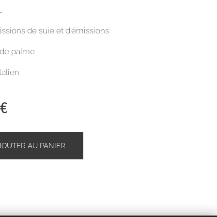
L
issions de suie et d'émissions
 de palme
alien
€
JOUTER AU PANIER