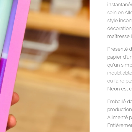
instantané
soin en Al
style incom
décoratio
maîtresse 
Présenté d
papier d'un
qu'un simp
inoubliable
ou faire pla
Neon est c
Emballé da
production
Alimenté pa
Entièremen