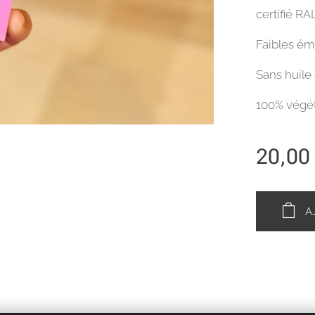
certifié RA
Faibles ém
Sans huile
100% végét
20,00
A