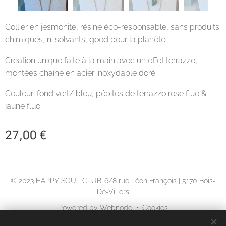
Collier en jesmonite, résine éco-responsable, sans produits
chimiques, ni solvants, good pour la planète.
Création unique faite à la main avec un effet terrazzo,
montées chaîne en acier inoxydable doré.
Couleur: fond vert/ bleu, pépites de terrazzo rose fluo &
jaune fluo.
27,00
€
© 2023 HAPPY SOUL CLUB. 6/8 rue Léon François | 5170 Bois-
De-Villers
Powered by
Webnode
Cookies