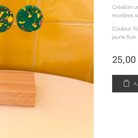
Création un
montées su
Couleur: fo
jaune fluo.
25,00
A