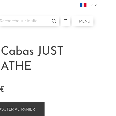
FR
MENU
 Cabas JUST
EATHE
€
JOUTER AU PANIER