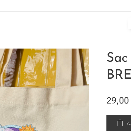
Sac
BR
29,00
A