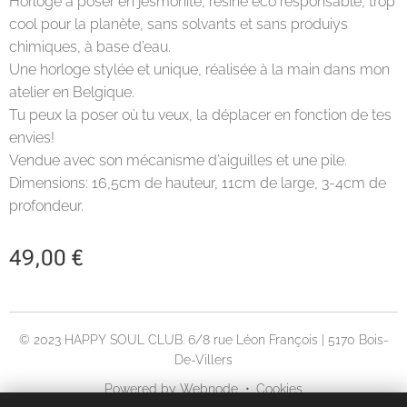
Horloge a poser en jesmonite, résine éco responsable, trop
cool pour la planète, sans solvants et sans produiys
chimiques, à base d’eau.
Une horloge stylée et unique, réalisée à la main dans mon
atelier en Belgique.
Tu peux la poser où tu veux, la déplacer en fonction de tes
envies!
Vendue avec son mécanisme d’aiguilles et une pile.
Dimensions: 16,5cm de hauteur, 11cm de large, 3-4cm de
profondeur.
49,00
€
© 2023 HAPPY SOUL CLUB. 6/8 rue Léon François | 5170 Bois-
De-Villers
Powered by
Webnode
Cookies