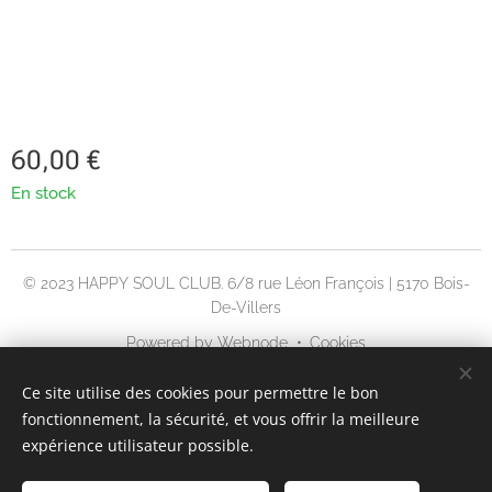
60,00
€
En stock
© 2023 HAPPY SOUL CLUB. 6/8 rue Léon François | 5170 Bois-
De-Villers
Powered by
Webnode
Cookies
Langues
Ce site utilise des cookies pour permettre le bon
fonctionnement, la sécurité, et vous offrir la meilleure
English
Français
expérience utilisateur possible.