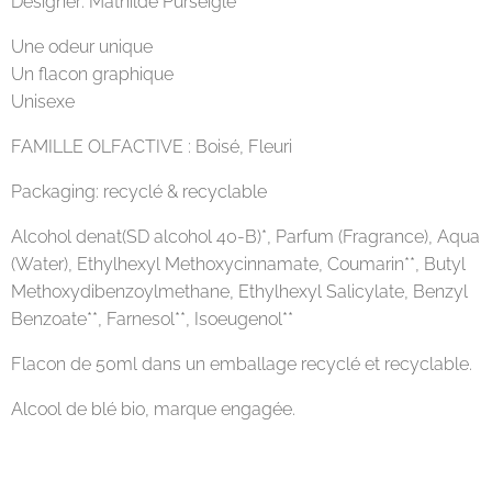
Designer: Mathilde Purseigle
Une odeur unique
Un flacon graphique
Unisexe
FAMILLE OLFACTIVE : Boisé, Fleuri
Packaging: recyclé & recyclable
Alcohol denat(SD alcohol 40-B)*, Parfum (Fragrance), Aqua
(Water), Ethylhexyl Methoxycinnamate, Coumarin**, Butyl
Methoxydibenzoylmethane, Ethylhexyl Salicylate, Benzyl
Benzoate**, Farnesol**, Isoeugenol**
Flacon de 50ml dans un emballage recyclé et recyclable.
Alcool de blé bio, marque engagée.