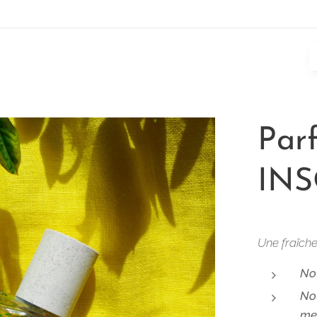
Par
IN
Une fraîche
Not
Not
me