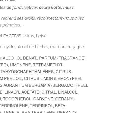
es de fond : vétiver, cèdre flotté, musc.
 reprend ses droits, reconnectons-nous avec
s primaires.
»
OLFACTIVE
: citrus, boisé
recyclé, alcool de blé bio, marque engagée.
ALCOHOL DENAT., PARFUM (FRAGRANCE),
:
TER), LIMONENE, TETRAMETHYL
TAHYDRONAPHTHALENES, CITRUS
 PEEL OIL, CITRUS LIMON (LEMON) PEEL
RUS AURANTIUM BERGAMIA (BERGAMOT) PEEL
NE, LINALYL ACETATE, CITRAL, LINALOOL,
, TOCOPHEROL, CARVONE, GERANYL
TERPINOLENE, TERPINEOL, BETA-
LLENE, ALPHA-TERPINENE, GERANIOL