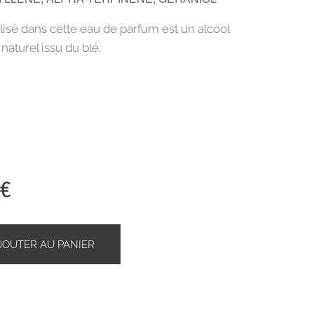
tilisé dans cette eau de parfum est un alcool
naturel issu du blé.
€
JOUTER AU PANIER