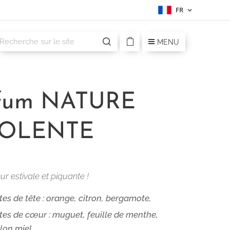
FR
MENU
fum NATURE
SOLENTE
ur estivale et piquante !
es de tête : orange, citron, bergamote,
es de cœur : muguet, feuille de menthe,
lon miel,