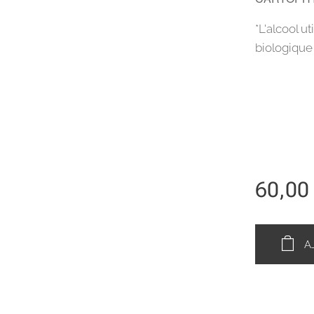
*L'alcool u
biologique 
60,00
A