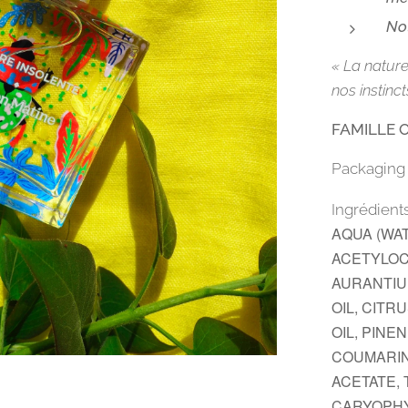
Not
«
La nature
nos instinct
FAMILLE 
Packaging 
Ingrédients
AQUA (WA
ACETYLOC
AURANTIUM
OIL, CIT
OIL, PINE
COUMARIN
ACETATE, 
CARYOPHY