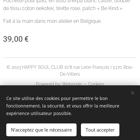
Pochette pour ipad, en tissu sherpa blanc cassé, doublé
de tissu coton oekotex, tirette rose, patch « Be Kind »
Fait à la main dans mon atelier en Belgique.
39,00
€
© 2023 HAPPY SOUL CLUB. 6/8 rue Léon François | 5170 Bois-
De-Villers
Powered by
Webnode
Cookies
Langues
Ce site utilise des cookies pour permettre le bon
fonctionnement, la sécurité, et vous offrir la meilleure
English
Français
expérience utilisateur possible.
AJOUTER AU PANIER
N'acceptez que le nécessaire
Tout accepter