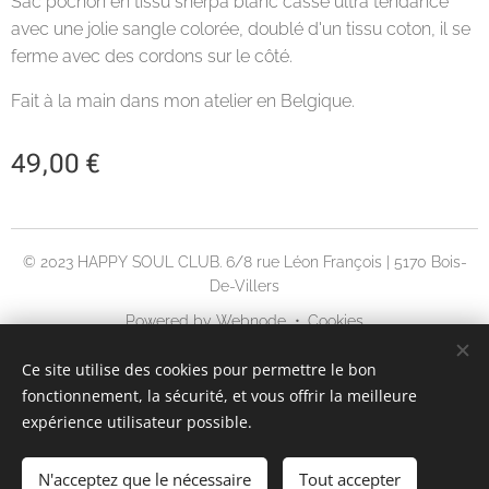
Sac pochon en tissu sherpa blanc cassé ultra tendancé
avec une jolie sangle colorée, doublé d'un tissu coton, il se
ferme avec des cordons sur le côté.
Fait à la main dans mon atelier en Belgique.
49,00
€
© 2023 HAPPY SOUL CLUB. 6/8 rue Léon François | 5170 Bois-
De-Villers
Powered by
Webnode
Cookies
Langues
Ce site utilise des cookies pour permettre le bon
fonctionnement, la sécurité, et vous offrir la meilleure
English
Français
expérience utilisateur possible.
ÉPUISÉ
N'acceptez que le nécessaire
Tout accepter