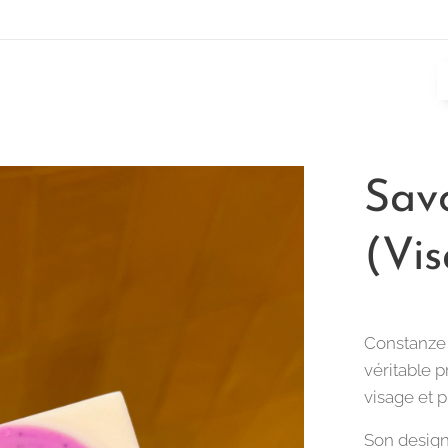
Sav
(Vis
Constanze 
véritable p
visage et 
Son design 