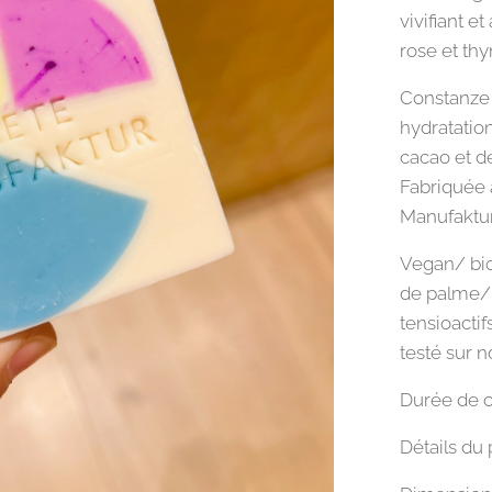
vivifiant e
rose et th
Constanze 
hydratatio
cacao et d
Fabriquée 
Manufaktur
Vegan/ bio
de palme/ 
tensioacti
testé sur n
Durée de c
Détails du 