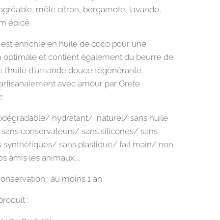
t agréable, mêle citron, bergamote, lavande,
ym épicé.
est enrichie en huile de coco pour une
n optimale et contient également du beurre de
e l'huile d'amande douce régénérante.
artisanalement avec amour par Grete
.
dégradable/ hydratant/ naturel/ sans huile
sans conservateurs/ sans silicones/ sans
fs synthétiques/ sans plastique/ fait main/ non
os amis les animaux,...
onservation : au moins 1 an
produit :