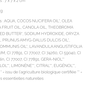
 : 7 x 7 x 2 cm
0 g
ts : AQUA, COCOS NUCIFERA OIL*, OLEA
 FRUIT OIL, CANOLA OIL, THEOBROMA
ED BUTTER*, SODIUM HYDROXIDE, ORYZA
L, PRUNUS AMYG-DALUS DULCIS OIL*,
COMMUNIS OIL*, LAVANDULA ANGUSTIFOLIA
M, CI 77891, CI 77007, CI 74260, CI 59040, CI
lin, CI 77007, CI 77891, GERA-NIOL**
OL**, LIMONÈNE**, CITRAL**, EUGÉNOL**,
 = issu de l'agriculture biologique certifiée ** =
es essentielles naturelles