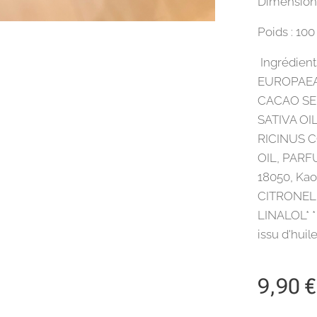
Dimensions
Poids : 10
Ingrédien
EUROPAEA
CACAO SE
SATIVA OI
RICINUS 
OIL, PARFU
18050, Kao
CITRONELL
LINALOL* * *
issu d'huil
9,90
€