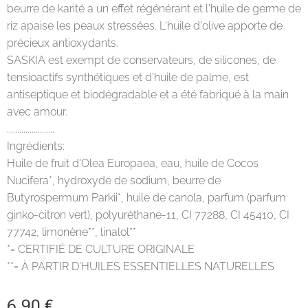
beurre de karité a un effet régénérant et l'huile de germe de
riz apaise les peaux stressées. L'huile d'olive apporte de
précieux antioxydants.
SASKIA est exempt de conservateurs, de silicones, de
tensioactifs synthétiques et d'huile de palme, est
antiseptique et biodégradable et a été fabriqué à la main
avec amour.
.......................
Ingrédients:
Huile de fruit d'Olea Europaea, eau, huile de Cocos
Nucifera*, hydroxyde de sodium, beurre de
Butyrospermum Parkii*, huile de canola, parfum (parfum
ginko-citron vert), polyuréthane-11, CI 77288, CI 45410, CI
77742, limonène**, linalol**
*= CERTIFIÉ DE CULTURE ORIGINALE
**= À PARTIR D'HUILES ESSENTIELLES NATURELLES
6,90
€